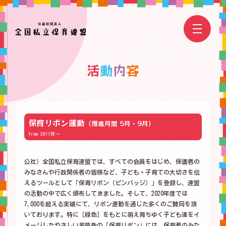
活
動
内
容
保育リボン運動
（推進月間 5月・9月）
from 2011年～
公社）全国私立保育連盟では、すべての会員をはじめ、保護者の
みなさんや行政関係者の皆様など、子ども・子育ての大切さを伝
えるツールとして「保育リボン（ピンバッジ）」を登録し、連盟
の活動の中で広く頒布してきました。そして、2020年度では
7,000を超える実績にて、リボン運動を通じた多くのご賛同を頂
いております。特に［緑色］をもとに萌え育ちゆく子ども達をイ
メージしたやさしい若草色の「保育リボン」には、保育者のみな