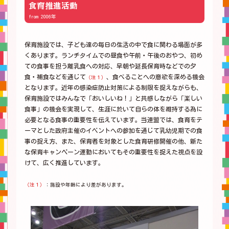
食育推進活動
from 2006年
保育施設では、子ども達の毎日の生活の中で食に関わる場面が多
くあります。ランチタイムでの昼食や午前・午後のおやつ、初め
ての食事を担う離乳食への対応、早朝や延長保育時などでの夕
食・補食などを通じて
、食べることへの意欲を深める機会
（注１）
となります。近年の感染症防止対策による制限を捉えながらも、
保育施設ではみんなで「おいしいね！」と共感しながら「楽しい
食事」の機会を実現して、生涯に於いて自らの体を維持する為に
必要となる食事の重要性を伝えています。当連盟では、食育をテ
ーマとした政府主催のイベントへの参加を通じて乳幼児期での食
事の捉え方、また、保育者を対象とした食育研修開催の他、新た
な保育キャンペーン運動においてもその重要性を捉えた視点を設
けて、広く推進しています。
（注１）
：施設や年齢により差があります。