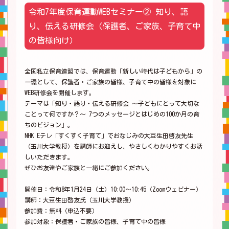
令和7年度保育運動WEBセミナー② 知り、語
り、伝える研修会（保護者、ご家族、子育て中
の皆様向け）
全国私立保育連盟では、保育運動「新しい時代は子どもから」の
一環として、保護者・ご家族の皆様、子育て中の皆様を対象に
WEB研修会を開催します。
テーマは「知り・語り・伝える研修会 ～子どもにとって大切な
ことって何ですか？～ 7つのメッセージとはじめの100か月の育
ちのビジョン」。
NHK Eテレ「すくすく子育て」でおなじみの大豆生田啓友先生
（玉川大学教授）を講師にお迎えし、やさしくわかりやすくお話
しいただきます。
ぜひお友達やご家族と一緒にご参加ください。
開催日：令和8年1月24日（土）10:00～10:45（Zoomウェビナー）
講師：大豆生田啓友氏（玉川大学教授）
参加費：無料（申込不要）
参加対象：保護者・ご家族の皆様、子育て中の皆様